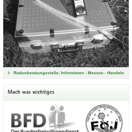
Fachbereich 55 - Messnetz
Naturschutz
Natura 2000-Monitoring
Hier können Sie Einblick in unser Untersuchungsprogramm
Radonberatungsstelle: Informieren - Messen - Handeln
für 2025 nehmen
weitere Informationen
Mach was wichtiges