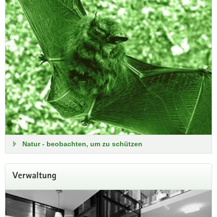
Unsere Imagebroschüre informiert Sie über die Tätigkeiten
der BfUL.
Imagebroschüre
Natur - beobachten, um zu schützen
Verwaltung
Freiwilliges ökologisches Jahr (FÖJ)
in der BfUL