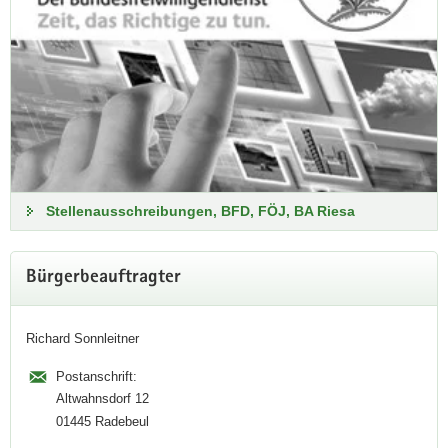
Stellenausschreibungen, BFD, FÖJ, BA Riesa
Bürgerbeauftragter
Artenliste der Algen Sachsens
Richard Sonnleitner
Postanschrift:
Vorkommen, Taxonomie, Autökologie
Altwahnsdorf 12
01445 Radebeul
Diese Veröffentlichung können Sie über die