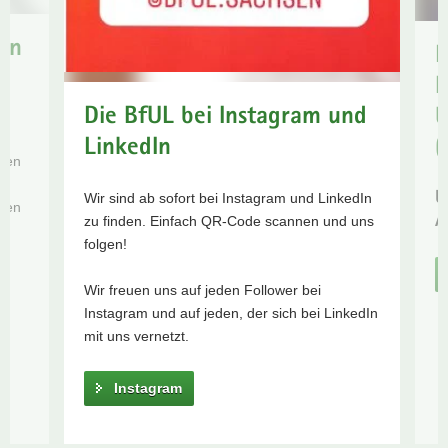
Geschäftsbericht
a
2024
en
v
Imagebroschüre
D
i
Zum
B
g
Video
Die BfUL bei Instagram und
a
U
zum
t
LinkedIn
(
Film auf
i
den
Youtube
o
weitere
Wir sind ab sofort bei Instagram und LinkedIn
U
n
ten
Informationen
zu finden. Einfach QR-Code scannen und uns
A
Zur
folgen!
Veröffentlichung/Publikationsdatenbank
Zum
Wir freuen uns auf jeden Follower bei
Video
Instagram und auf jeden, der sich bei LinkedIn
mit uns vernetzt.
zum
Video
Instagram