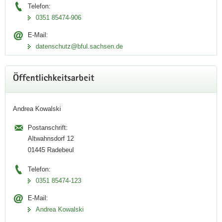
Telefon:
Wie kann ich mich in bestehenden Gebäuden vor Radon
0351 85474-906
schützen und wie lässt sich Radonschutz bei der Planung
E-Mail:
von Neubauten berücksichtigen?
datenschutz@bful.sachsen.de
zum Video
Öffentlichkeitsarbeit
Andrea Kowalski
Postanschrift:
Altwahnsdorf 12
01445 Radebeul
Telefon:
0351 85474-123
E-Mail:
Andrea Kowalski