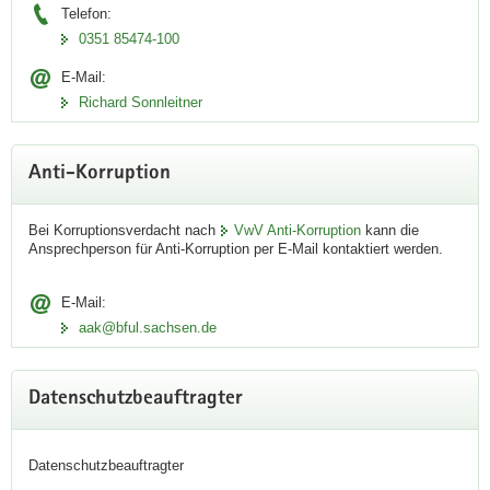
Publikationsdatenbank beziehen
Telefon:
0351 85474-100
Zur Veröffentlichung/Publikationsdatenbank
E-Mail:
Richard Sonnleitner
Anti-Korruption
Bei Korruptionsverdacht nach
VwV Anti-Korruption
kann die
Ansprechperson für Anti-Korruption per E-Mail kontaktiert werden.
E-Mail:
aak@bful.sachsen.de
Radonschutz bei Neubauten -
Datenschutzbeauftragter
Herausforderung für Planer und
Architekten
Datenschutzbeauftragter