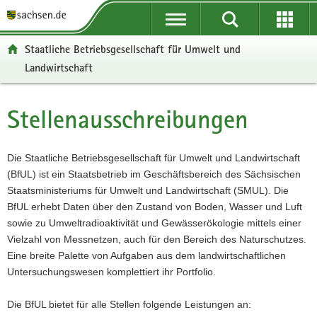
P
P
H
W
F
o
o
a
e
o
r
r
u
i
o
Staatliche Betriebsgesellschaft für Umwelt und
t
t
p
t
t
Landwirtschaft
a
a
t
e
e
l
l
i
r
r
ü
n
n
e
-
Stellenausschreibungen
Hauptinhalt
b
a
h
I
B
e
v
a
n
e
r
i
l
f
r
Die Staatliche Betriebsgesellschaft für Umwelt und Landwirtschaft
g
g
t
o
e
(BfUL) ist ein Staatsbetrieb im Geschäftsbereich des Sächsischen
r
a
r
i
Staatsministeriums für Umwelt und Landwirtschaft (SMUL). Die
e
t
m
c
BfUL erhebt Daten über den Zustand von Boden, Wasser und Luft
i
i
a
h
sowie zu Umweltradioaktivität und Gewässerökologie mittels einer
f
o
t
Vielzahl von Messnetzen, auch für den Bereich des Naturschutzes.
e
n
i
Eine breite Palette von Aufgaben aus dem landwirtschaftlichen
n
o
Untersuchungswesen komplettiert ihr Portfolio.
d
n
e
Die BfUL bietet für alle Stellen folgende Leistungen an:
N