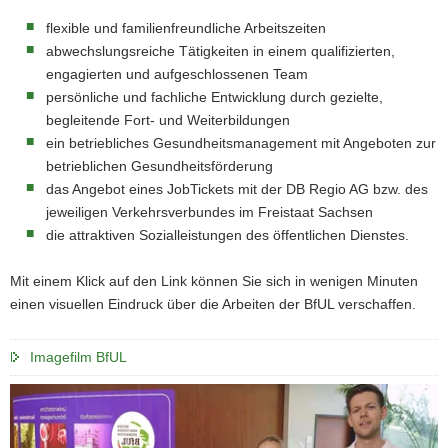
a
flexible und familienfreundliche Arbeitszeiten
v
abwechslungsreiche Tätigkeiten in einem qualifizierten,
i
engagierten und aufgeschlossenen Team
g
persönliche und fachliche Entwicklung durch gezielte,
a
begleitende Fort- und Weiterbildungen
t
ein betriebliches Gesundheitsmanagement mit Angeboten zur
i
betrieblichen Gesundheitsförderung
o
das Angebot eines JobTickets mit der DB Regio AG bzw. des
n
jeweiligen Verkehrsverbundes im Freistaat Sachsen
die attraktiven Sozialleistungen des öffentlichen Dienstes.
Mit einem Klick auf den Link können Sie sich in wenigen Minuten
einen visuellen Eindruck über die Arbeiten der BfUL verschaffen.
Imagefilm BfUL