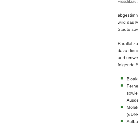
Froschkraut
Froschkra
a
(Luronium
v
abgestimmt
natans)
i
wird das M
g
Städte sow
a
t
Parallel 
i
dazu diene
o
und umwel
n
folgende 
Bioak
Ferne
sowie
Ausde
Molek
(eDNA
Aufba