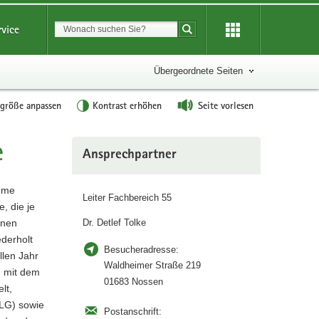
Suchbegriff
rvice
Suche starten
Übergeordnete Seiten
tgröße anpassen
Kontrast erhöhen
Seite vorlesen
e
Weitere
Ansprechpartner
Information
amme
Leiter Fachbereich 55
, die je
lnen
Dr. Detlef Tolke
ederholt
Besucheradresse:
llen Jahr
Waldheimer Straße 219
d mit dem
01683 Nossen
lt,
ULG) sowie
Postanschrift: