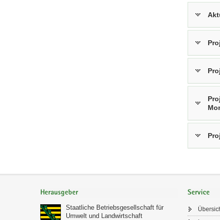
Akt
Pro
Pro
Pro
Mon
Pro
Footer-
Bereich
Herausgeber
Service
Staatliche Betriebsgesellschaft für
Übersic
Umwelt und Landwirtschaft