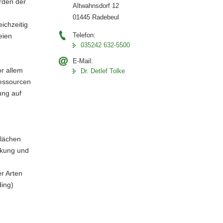
rden der
Altwahnsdorf 12
01445 Radebeul
eichzeitig
Telefon:
eien
035242 632-5500
E-Mail:
r allem
Dr. Detlef Tolke
Ressourcen
ung auf
Flächen
ckung und
r Arten
ing)