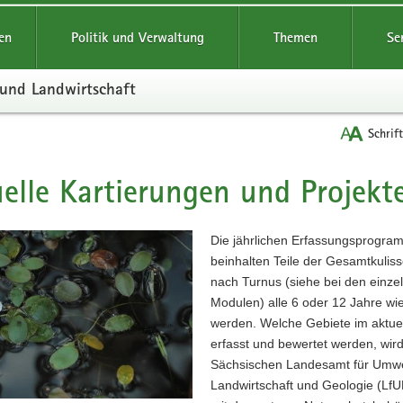
reifende
en
Politik und Verwaltung
Themen
Se
 und Landwirtschaft
Schrif
elle Kartierungen und Projekt
t
Die jährlichen Erfassungsprogr
beinhalten Teile der Gesamtkulisse
nach Turnus (siehe bei den einze
Modulen) alle 6 oder 12 Jahre wi
werden. Welche Gebiete im aktue
erfasst und bewertet werden, wir
Sächsischen Landesamt für Umwe
Landwirtschaft und Geologie (Lf