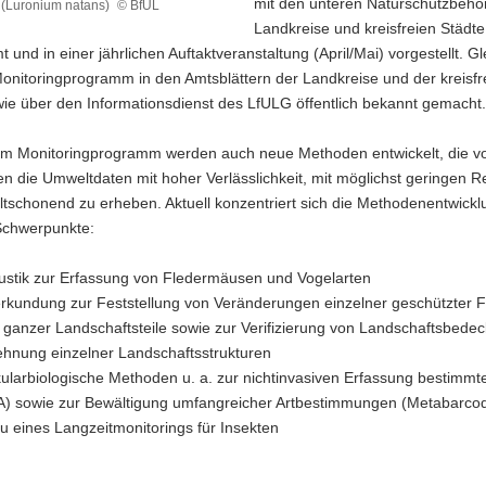
mit den unteren Naturschutzbehö
 (Luronium natans)
© BfUL
ut
Landkreise und kreisfreien Städte
 und in einer jährlichen Auftaktveranstaltung (April/Mai) vorgestellt. Gl
onitoringprogramm in den Amtsblättern der Landkreise und der kreisfr
ie über den Informationsdienst des LfULG öffentlich bekannt gemacht.
zum Monitoringprogramm werden auch neue Methoden entwickelt, die vo
n die Umweltdaten mit hoher Verlässlichkeit, mit möglichst geringen 
tschonend zu erheben. Aktuell konzentriert sich die Methodenentwickl
Schwerpunkte:
ustik zur Erfassung von Fledermäusen und Vogelarten
rkundung zur Feststellung von Veränderungen einzelner geschützter 
 ganzer Landschaftsteile sowie zur Verifizierung von Landschaftsbede
hnung einzelner Landschaftsstrukturen
ularbiologische Methoden u. a. zur nichtinvasiven Erfassung bestimmte
) sowie zur Bewältigung umfangreicher Artbestimmungen (Metabarcod
u eines Langzeitmonitorings für Insekten