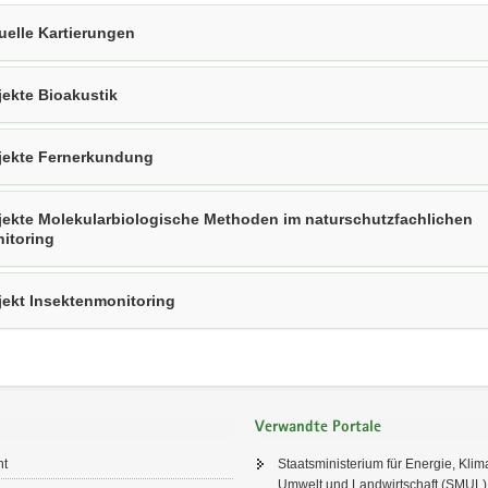
uelle Kartierungen
jekte Bioakustik
jekte Fernerkundung
jekte Molekularbiologische Methoden im naturschutzfachlichen
itoring
jekt Insektenmonitoring
Verwandte Portale
ht
Staatsministerium für Energie, Klim
Umwelt und Landwirtschaft (SMUL)